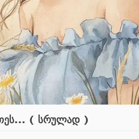
თეს... ( სრულად )